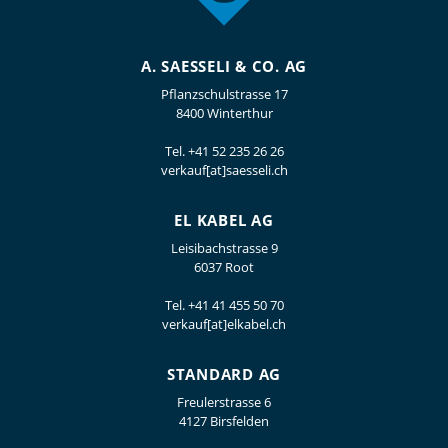
A. SAESSELI & CO. AG
Pflanzschulstrasse 17
8400 Winterthur
Tel.
+41 52 235 26 26
verkauf[at]saesseli.ch
EL KABEL AG
Leisibachstrasse 9
6037 Root
Tel.
+41 41 455 50 70
verkauf[at]elkabel.ch
STANDARD AG
Freulerstrasse 6
4127 Birsfelden