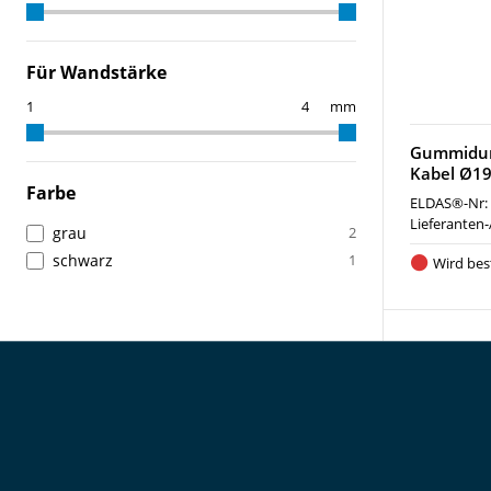
Für Wandstärke
mm
Gummidur
Kabel Ø1
Farbe
ELDAS®-Nr:
Lieferanten-
grau
2
schwarz
1
Wird best