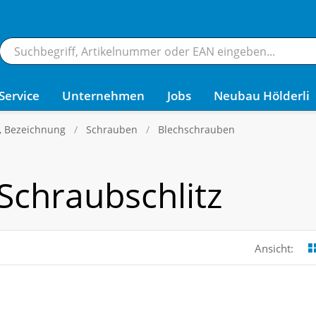
Service
Unternehmen
Jobs
Neubau Hölderli
g, Bezeichnung
Schrauben
Blechschrauben
Schraubschlitz
Ansicht: