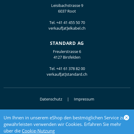
Leisibachstrasse 9
6037 Root
Tel.
+41 41 455 50 70
verkauf[at]elkabel.ch
STANDARD AG
Freulerstrasse 6
4127 Birsfelden
Tel.
+41 61 378 82 00
verkauf[at]standard.ch
Datenschutz
Impressum
Um Ihnen in unserem eShop den bestmöglichen Service zu
© 2026 Elektrogrosshandel
gewährleisten verwenden wir Cookies. Erfahren Sie mehr
powered by polynorm
über die
Cookie-Nutzung