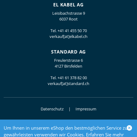
EL KABEL AG
Leisibachstrasse 9
6037 Root
Tel.
+41 41 455 50 70
verkauf[at]elkabel.ch
STANDARD AG
Freulerstrasse 6
4127 Birsfelden
Tel.
+41 61 378 82 00
verkauf[at]standard.ch
Datenschutz
Impressum
Um Ihnen in unserem eShop den bestmöglichen Service zu
© 2026 Elektrogrosshandel
gewährleisten verwenden wir Cookies. Erfahren Sie mehr