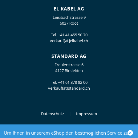
EL KABEL AG
Leisibachstrasse 9
6037 Root
Tel.
+41 41 455 50 70
verkauf[at]elkabel.ch
STANDARD AG
Freulerstrasse 6
4127 Birsfelden
Tel.
+41 61 378 82 00
verkauf[at]standard.ch
Datenschutz
Impressum
Um Ihnen in unserem eShop den bestmöglichen Service zu
© 2026 Elektrogrosshandel