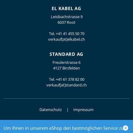
EL KABEL AG
Leisibachstrasse 9
6037 Root
Tel.
+41 41 455 50 70
verkauf[at]elkabel.ch
STANDARD AG
Freulerstrasse 6
4127 Birsfelden
Tel.
+41 61 378 82 00
verkauf[at]standard.ch
Datenschutz
Impressum
Um Ihnen in unserem eShop den bestmöglichen Service zu
© 2026 Elektrogrosshandel