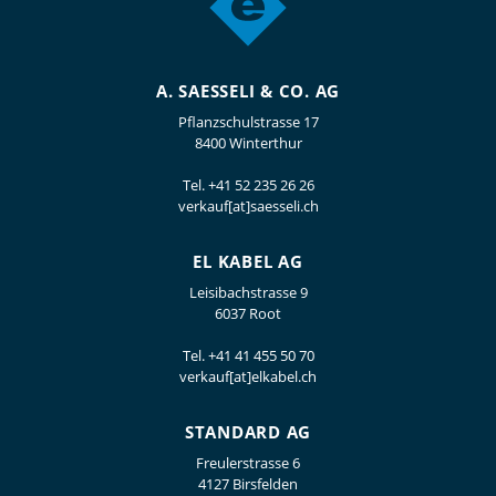
A. SAESSELI & CO. AG
Pflanzschulstrasse 17
8400 Winterthur
Tel.
+41 52 235 26 26
verkauf[at]saesseli.ch
EL KABEL AG
Leisibachstrasse 9
6037 Root
Tel.
+41 41 455 50 70
verkauf[at]elkabel.ch
STANDARD AG
Freulerstrasse 6
4127 Birsfelden