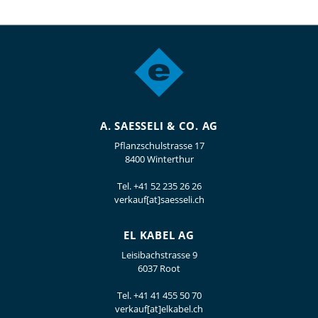
A. SAESSELI & CO. AG
Pflanzschulstrasse 17
8400 Winterthur
Tel.
+41 52 235 26 26
verkauf[at]saesseli.ch
EL KABEL AG
Leisibachstrasse 9
6037 Root
Tel.
+41 41 455 50 70
verkauf[at]elkabel.ch