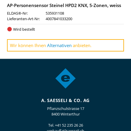
AP-Personensensor Steinel HPD2 KNX, 5-Zonen, weiss
ELDAS®-Nr:
535931108
Lieferanten-Art-Nr:
4007841033200
Wird bestellt
Wir können Ihnen
Alternativen
anbieten.
A. SAESSELI & CO. AG
Pflanzschulstrasse 17
8400 Winterthur
Tel.
+41 52 235 26 26
verkauf[at]saesseli.ch