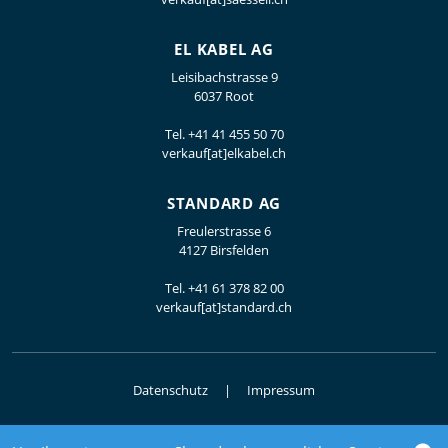
EL KABEL AG
Leisibachstrasse 9
6037 Root
Tel.
+41 41 455 50 70
verkauf[at]elkabel.ch
STANDARD AG
Freulerstrasse 6
4127 Birsfelden
Tel.
+41 61 378 82 00
verkauf[at]standard.ch
Datenschutz
Impressum