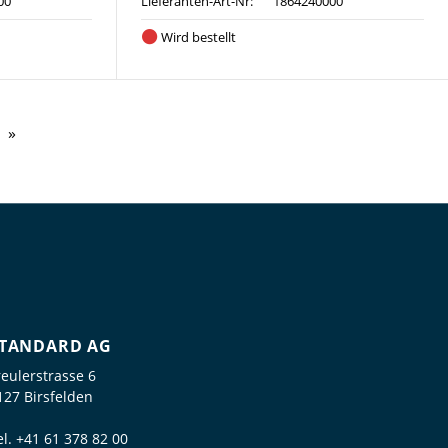
00
Lieferanten-Art-Nr:
1864240000
Wird bestellt
TANDARD AG
reulerstrasse 6
127 Birsfelden
el.
+41 61 378 82 00