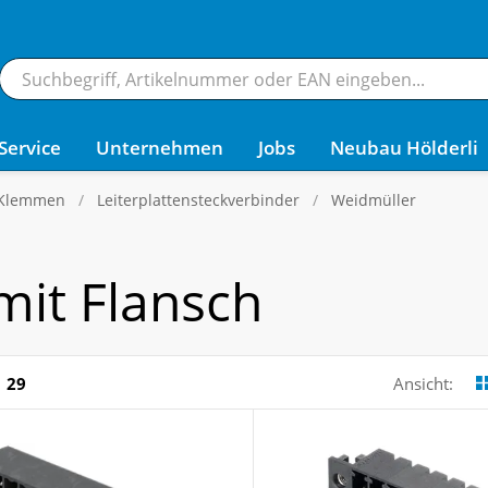
Service
Unternehmen
Jobs
Neubau Hölderli
 Klemmen
Leiterplattensteckverbinder
Weidmüller
mit Flansch
29
Ansicht: