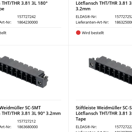
h THT/THR 3.81 3L 180°
Lötflansch THT/THR 3.81 3
pe
3.2mm
157727242
ELDAS®-Nr:
15772725
Art-Nr:
1864230000
Lieferanten-Art-Nr:
18632500
ellt
Wird bestellt
e Weidmüller SC-SMT
Stiftleiste Weidmüller SC-
h THT/THR 3.81 3L 90° 3.2mm
Lötflansch THT/THR 3.81 
Tape
157727212
Art-Nr:
1863680000
ELDAS®-Nr:
15772722