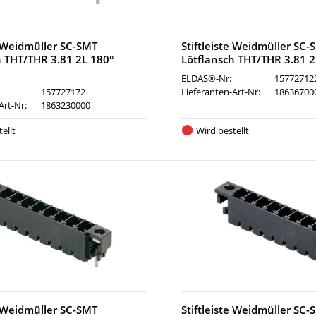
e Weidmüller SC-SMT
Stiftleiste Weidmüller SC-
h THT/THR 3.81 2L 180°
Lötflansch THT/THR 3.81 
ELDAS®-Nr:
15772712
157727172
Lieferanten-Art-Nr:
18636700
Art-Nr:
1863230000
ellt
Wird bestellt
e Weidmüller SC-SMT
Stiftleiste Weidmüller SC-