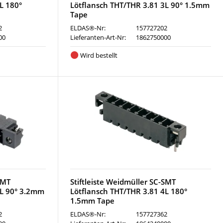
L 180°
Lötflansch THT/THR 3.81 3L 90° 1.5mm
Tape
2
ELDAS®-Nr:
157727202
00
Lieferanten-Art-Nr:
1862750000
Wird bestellt
SMT
Stiftleiste Weidmüller SC-SMT
3L 90° 3.2mm
Lötflansch THT/THR 3.81 4L 180°
1.5mm Tape
2
ELDAS®-Nr:
157727362