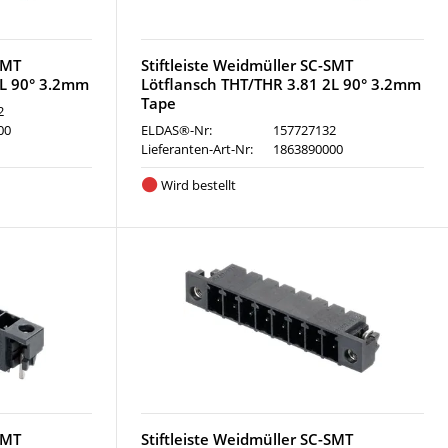
SMT
Stiftleiste Weidmüller SC-SMT
2L 90° 3.2mm
Lötflansch THT/THR 3.81 2L 90° 3.2mm
Tape
2
00
ELDAS®-Nr:
157727132
Lieferanten-Art-Nr:
1863890000
Wird bestellt
SMT
Stiftleiste Weidmüller SC-SMT