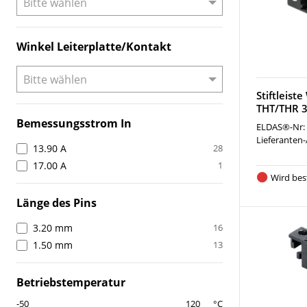
Winkel Leiterplatte/Kontakt
Stiftleist
THT/THR 3
Bemessungsstrom In
ELDAS®-Nr:
Lieferanten-
13.90 A
28
17.00 A
1
Wird best
Länge des Pins
3.20 mm
16
1.50 mm
13
Betriebstemperatur
°C