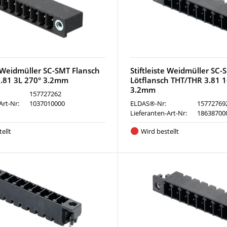
e Weidmüller SC-SMT Flansch
Stiftleiste Weidmüller SC-
.81 3L 270° 3.2mm
Lötflansch THT/THR 3.81 1
3.2mm
157727262
Art-Nr:
1037010000
ELDAS®-Nr:
15772769
Lieferanten-Art-Nr:
18638700
ellt
Wird bestellt