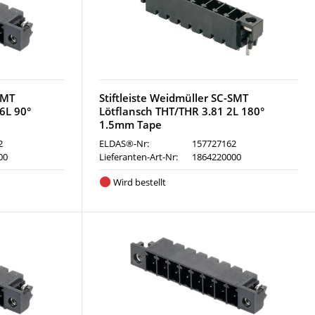
SMT
Stiftleiste Weidmüller SC-SMT
6L 90°
Lötflansch THT/THR 3.81 2L 180°
1.5mm Tape
2
ELDAS®-Nr:
157727162
00
Lieferanten-Art-Nr:
1864220000
Wird bestellt