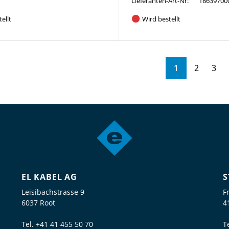
Lieferanten-Art-Nr:
18639700
ellt
Wird bestellt
1
2
3
EL KABEL AG
S
Leisibachstrasse 9
F
6037 Root
4
Tel.
+41 41 455 50 70
T