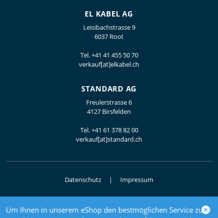
EL KABEL AG
Leisibachstrasse 9
6037 Root
Tel.
+41 41 455 50 70
verkauf[at]elkabel.ch
STANDARD AG
Freulerstrasse 6
4127 Birsfelden
Tel.
+41 61 378 82 00
verkauf[at]standard.ch
Datenschutz
Impressum
Um Ihnen in unserem eShop den bestmöglichen Service zu
© 2026 Elektrogrosshandel