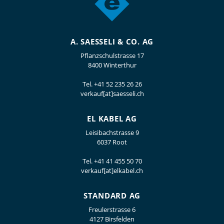
A. SAESSELI & CO. AG
Pflanzschulstrasse 17
8400 Winterthur
Tel.
+41 52 235 26 26
verkauf[at]saesseli.ch
EL KABEL AG
Leisibachstrasse 9
6037 Root
Tel.
+41 41 455 50 70
verkauf[at]elkabel.ch
STANDARD AG
Freulerstrasse 6
4127 Birsfelden