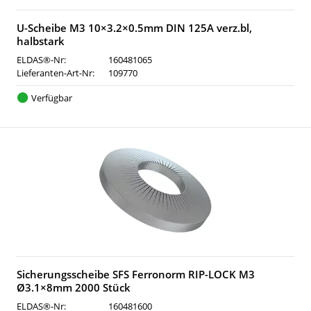
U-Scheibe M3 10×3.2×0.5mm DIN 125A verz.bl,
halbstark
ELDAS®-Nr:
160481065
Lieferanten-Art-Nr:
109770
Verfügbar
Sicherungsscheibe SFS Ferronorm RIP-LOCK M3
Ø3.1×8mm 2000 Stück
ELDAS®-Nr:
160481600