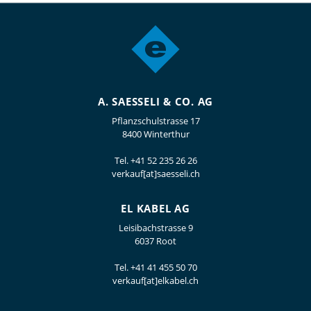
A. SAESSELI & CO. AG
Pflanzschulstrasse 17
8400 Winterthur
Tel.
+41 52 235 26 26
verkauf[at]saesseli.ch
EL KABEL AG
Leisibachstrasse 9
6037 Root
Tel.
+41 41 455 50 70
verkauf[at]elkabel.ch