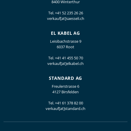
8400 Winterthur
Tel.
+41 52 235 26 26
verkauf[at]saesseli.ch
EL KABEL AG
Leisibachstrasse 9
6037 Root
Tel.
+41 41 455 50 70
verkauf[at]elkabel.ch
STANDARD AG
Freulerstrasse 6
4127 Birsfelden
Tel.
+41 61 378 82 00
verkauf[at]standard.ch