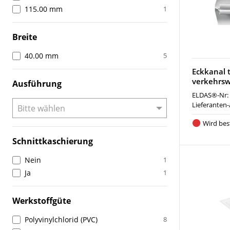
115.00 mm
1
Breite
40.00 mm
5
Eckkanal t
verkehrsw
Ausführung
ELDAS®-Nr:
Lieferanten-
Wird best
Schnittkaschierung
Nein
1
Ja
1
Werkstoffgüte
Polyvinylchlorid (PVC)
8