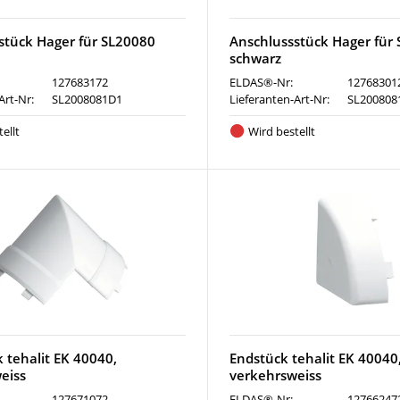
stück Hager für SL20080
Anschlussstück Hager für
schwarz
127683172
ELDAS®-Nr:
12768301
Art-Nr:
SL2008081D1
Lieferanten-Art-Nr:
SL200808
ellt
Wird bestellt
 tehalit EK 40040,
Endstück tehalit EK 40040
eiss
verkehrsweiss
127671072
ELDAS®-Nr:
12766247