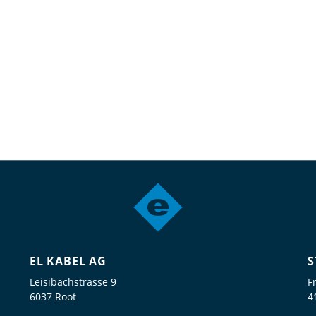
EL KABEL AG
S
Leisibachstrasse 9
F
6037 Root
4