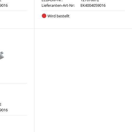
9016
Lieferanten-Art-Nr:
EK4004059016
Wird bestellt
2
9016