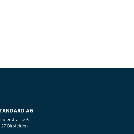
TANDARD AG
reulerstrasse 6
127 Birsfelden