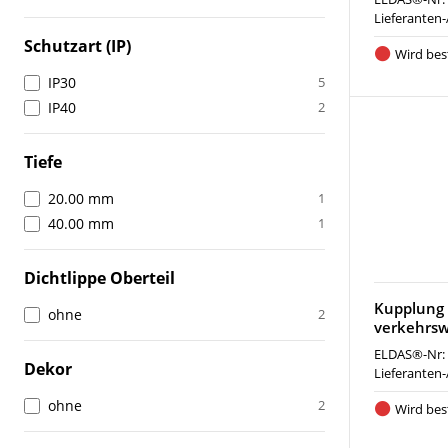
Lieferanten-
Schutzart (IP)
Wird best
IP30
5
IP40
2
Tiefe
20.00 mm
1
40.00 mm
1
Dichtlippe Oberteil
Kupplung 
ohne
2
verkehrsw
ELDAS®-Nr:
Dekor
Lieferanten-
ohne
2
Wird best