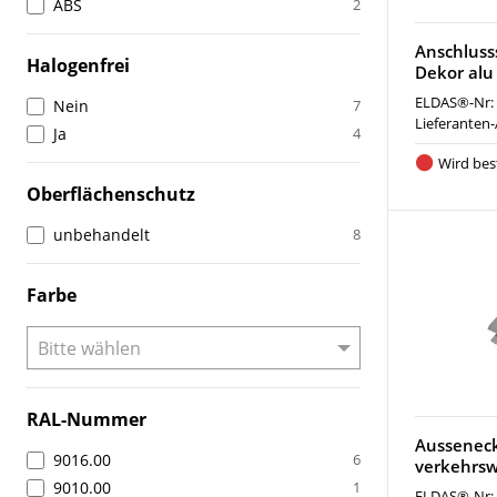
ABS
2
Anschluss
Halogenfrei
Dekor alu
ELDAS®-Nr:
Nein
7
Lieferanten-
Ja
4
Wird best
Oberflächenschutz
unbehandelt
8
Farbe
RAL-Nummer
Ausseneck
9016.00
6
verkehrsw
9010.00
1
ELDAS®-Nr: