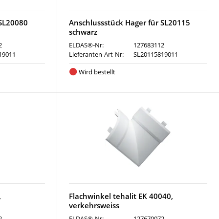
 SL20080
Anschlussstück Hager für SL20115
schwarz
2
ELDAS®-Nr:
127683112
19011
Lieferanten-Art-Nr:
SL20115819011
Wird bestellt
,
Flachwinkel tehalit EK 40040,
verkehrsweiss
2
ELDAS®-Nr:
127670072