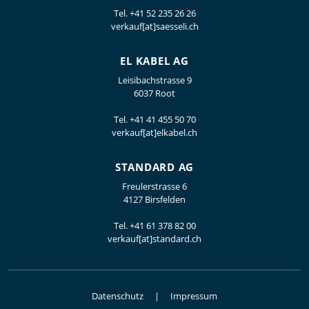
Tel.
+41 52 235 26 26
verkauf[at]saesseli.ch
EL KABEL AG
Leisibachstrasse 9
6037 Root
Tel.
+41 41 455 50 70
verkauf[at]elkabel.ch
STANDARD AG
Freulerstrasse 6
4127 Birsfelden
Tel.
+41 61 378 82 00
verkauf[at]standard.ch
Datenschutz
Impressum