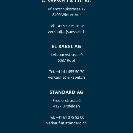
A. SAESSELI & CO. AG
Pflanzschulstrasse 17
8400 Winterthur
Tel.
+41 52 235 26 26
verkauf[at]saesseli.ch
EL KABEL AG
Leisibachstrasse 9
6037 Root
Tel.
+41 41 455 50 70
verkauf[at]elkabel.ch
STANDARD AG
Freulerstrasse 6
4127 Birsfelden
Tel.
+41 61 378 82 00
verkauf[at]standard.ch