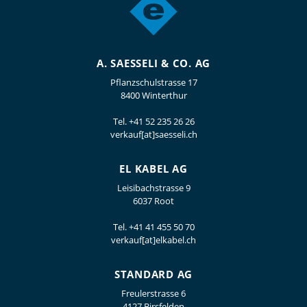
A. SAESSELI & CO. AG
Pflanzschulstrasse 17
8400 Winterthur
Tel.
+41 52 235 26 26
verkauf[at]saesseli.ch
EL KABEL AG
Leisibachstrasse 9
6037 Root
Tel.
+41 41 455 50 70
verkauf[at]elkabel.ch
STANDARD AG
Freulerstrasse 6
4127 Birsfelden