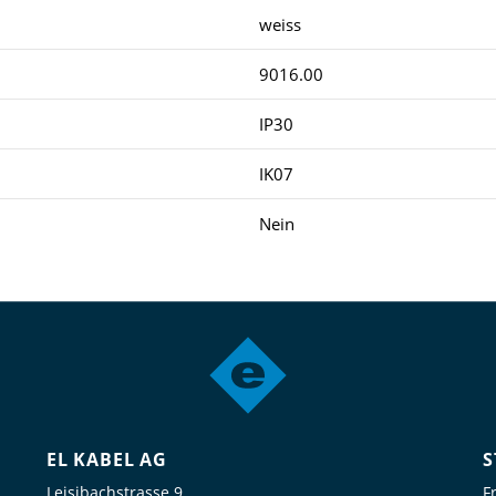
weiss
9016.00
IP30
IK07
Nein
EL KABEL AG
S
Leisibachstrasse 9
F