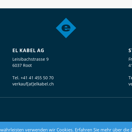
EL KABEL AG
S
Leisibachstrasse 9
F
6037 Root
4
Tel.
+41 41 455 50 70
T
verkauf[at]elkabel.ch
v
währleisten verwenden wir Cookies. Erfahren Sie mehr über die