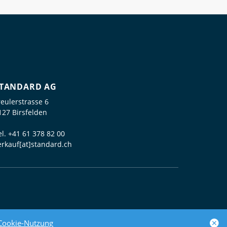
TANDARD AG
reulerstrasse 6
127 Birsfelden
el.
+41 61 378 82 00
erkauf[at]standard.ch
powered by polynorm
Cookie-Nutzung