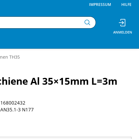
IMPRESSUM
HILFE
enen TH35
chiene Al 35×15mm L=3m
168002432
AN35.1-3 N177