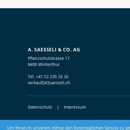
A. SAESSELI & CO. AG
Pflanzschulstrasse 17
8400 Winterthur
Tel.
+41 52 235 26 26
verkauf[at]saesseli.ch
Datenschutz
Impressum
© 2026 Elektrogrosshandel
Um Ihnen in unserem eShop den bestmöglichen Service zu ge