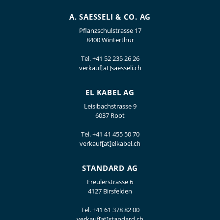
A. SAESSELI & CO. AG
Pflanzschulstrasse 17
8400 Winterthur
Tel.
+41 52 235 26 26
verkauf[at]saesseli.ch
EL KABEL AG
Leisibachstrasse 9
6037 Root
Tel.
+41 41 455 50 70
verkauf[at]elkabel.ch
STANDARD AG
Freulerstrasse 6
4127 Birsfelden
Tel.
+41 61 378 82 00
verkauf[at]standard.ch