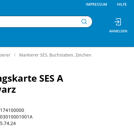
IMPRESSUM
HILFE
ierer
Markierer SES, Buchstaben, Zeichen
gskarte SES A
warz
174100000
03010001001A
5.74.24