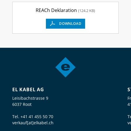
REACh Deklaration
(124.2 KB)
DOWNLOAD
EL KABEL AG
S
Leisibachstrasse 9
F
6037 Root
4
Tel.
+41 41 455 50 70
T
verkauf[at]elkabel.ch
v