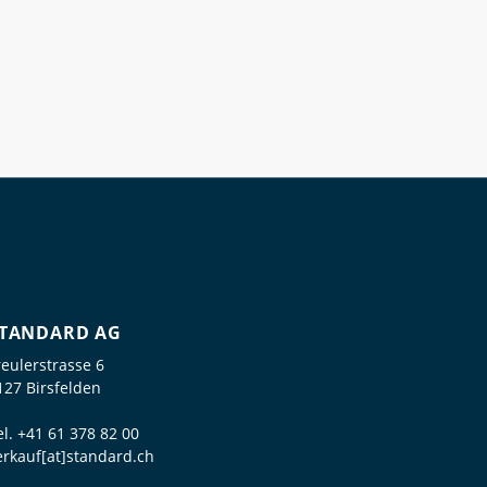
TANDARD AG
reulerstrasse 6
127 Birsfelden
el.
+41 61 378 82 00
erkauf[at]standard.ch