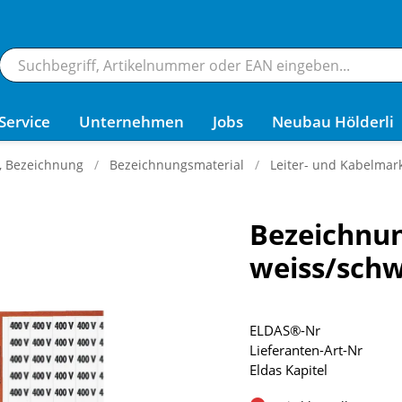
Service
Unternehmen
Jobs
Neubau Hölderli
g, Bezeichnung
Bezeichnungsmaterial
Leiter- und Kabelmark
Bezeichnun
weiss/sch
ELDAS®-Nr
Lieferanten-Art-Nr
Eldas Kapitel