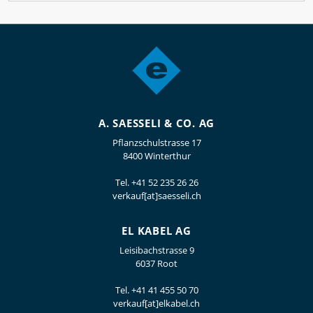
A. SAESSELI & CO. AG
Pflanzschulstrasse 17
8400 Winterthur
Tel.
+41 52 235 26 26
verkauf[at]saesseli.ch
EL KABEL AG
Leisibachstrasse 9
6037 Root
Tel.
+41 41 455 50 70
verkauf[at]elkabel.ch