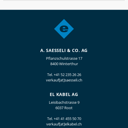
A. SAESSELI & CO. AG
Pflanzschulstrasse 17
8400 Winterthur
Tel.
+41 52 235 26 26
verkauf[at]saesseli.ch
EL KABEL AG
Leisibachstrasse 9
6037 Root
Tel.
+41 41 455 50 70
verkauf[at]elkabel.ch