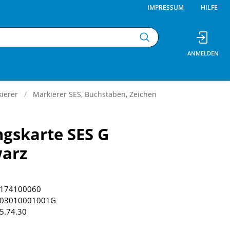
IMPRESSUM
HILFE
ierer
Markierer SES, Buchstaben, Zeichen
gskarte SES G
warz
174100060
03010001001G
5.74.30