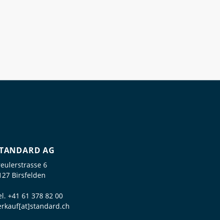
TANDARD AG
reulerstrasse 6
127 Birsfelden
el.
+41 61 378 82 00
erkauf[at]standard.ch