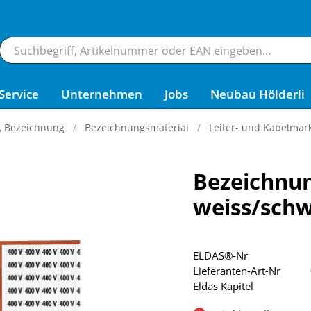
Service
Unternehmen
Jobs
Neubau Hölderli
g, Bezeichnung
Bezeichnungsmaterial
Leiter- und Kabelmark
Bezeichnun
weiss/sch
ELDAS®-Nr
Lieferanten-Art-Nr
Eldas Kapitel