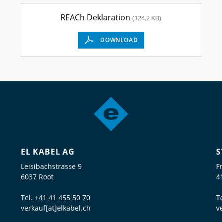
REACh Deklaration
(124.2 KB)
DOWNLOAD
EL KABEL AG
S
Leisibachstrasse 9
F
6037 Root
4
Tel.
+41 41 455 50 70
T
verkauf[at]elkabel.ch
v