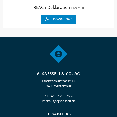
REACh Deklaration
(1.5 MB)
DOWNLOAD
A. SAESSELI & CO. AG
Pflanzschulstrasse 17
8400 Winterthur
Tel.
+41 52 235 26 26
verkauf[at]saesseli.ch
EL KABEL AG