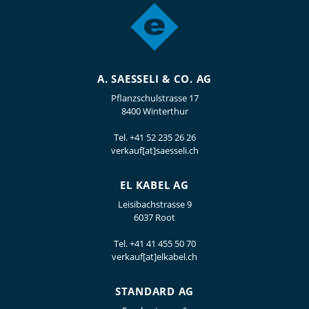
A. SAESSELI & CO. AG
Pflanzschulstrasse 17
8400 Winterthur
Tel.
+41 52 235 26 26
verkauf[at]saesseli.ch
EL KABEL AG
Leisibachstrasse 9
6037 Root
Tel.
+41 41 455 50 70
verkauf[at]elkabel.ch
STANDARD AG