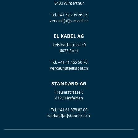
8400 Winterthur
Tel.
+41 52 235 26 26
verkauf[at]saesseli.ch
EL KABEL AG
Leisibachstrasse 9
6037 Root
Tel.
+41 41 455 50 70
verkauf[at]elkabel.ch
STANDARD AG
Freulerstrasse 6
4127 Birsfelden
Tel.
+41 61 378 82 00
verkauf[at]standard.ch