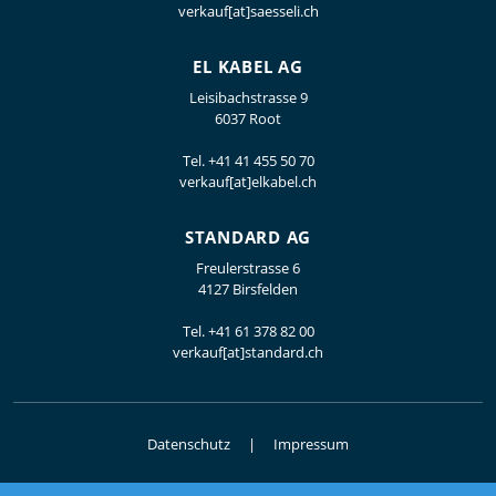
verkauf[at]saesseli.ch
EL KABEL AG
Leisibachstrasse 9
6037 Root
Tel.
+41 41 455 50 70
verkauf[at]elkabel.ch
STANDARD AG
Freulerstrasse 6
4127 Birsfelden
Tel.
+41 61 378 82 00
verkauf[at]standard.ch
Datenschutz
Impressum