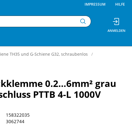
IMPRESSUM
HILFE
hiene TH35 und G-Schiene G32, schraubenlos
ckklemme 0.2…6mm² grau
schluss PTTB 4-L 1000V
158322035
3062744