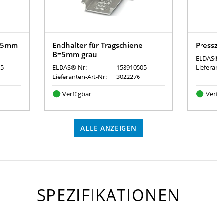
9.5mm
Endhalter für Tragschiene
Press
B=5mm grau
ELDAS®
15
ELDAS®-Nr:
158910505
Liefera
Lieferanten-Art-Nr:
3022276
Verfügbar
Ver
ALLE ANZEIGEN
SPEZIFIKATIONEN