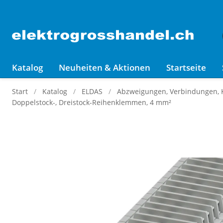
Katalog
Neuheiten & Aktionen
Startseite
Start
Katalog
ELDAS
Abzweigungen, Verbindungen,
Doppelstock-, Dreistock-Reihenklemmen, 4 mm²