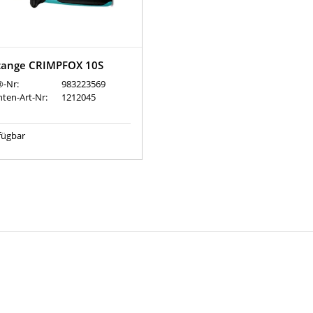
zange CRIMPFOX 10S
-Nr:
983223569
nten-Art-Nr:
1212045
fügbar