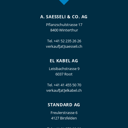
A. SAESSELI & CO. AG
Pflanzschulstrasse 17
8400 Winterthur
Tel.
+41 52 235 26 26
verkauf[at]saesseli.ch
EL KABEL AG
Leisibachstrasse 9
6037 Root
Tel.
+41 41 455 50 70
verkauf[at]elkabel.ch
STANDARD AG
Freulerstrasse 6
4127 Birsfelden