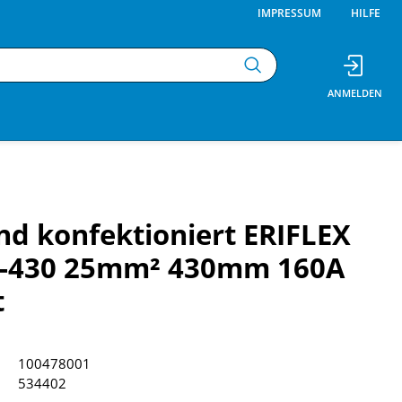
IMPRESSUM
HILFE
d konfektioniert ERIFLEX
-430 25mm² 430mm 160A
t
100478001
534402