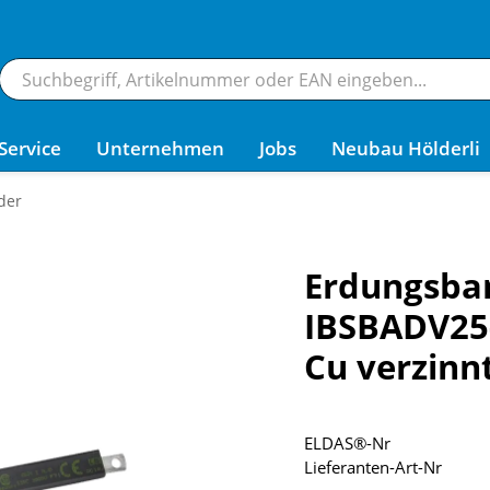
Service
Unternehmen
Jobs
Neubau Hölderli
der
Erdungsban
IBSBADV25
Cu verzinn
ELDAS®-Nr
Lieferanten-Art-Nr