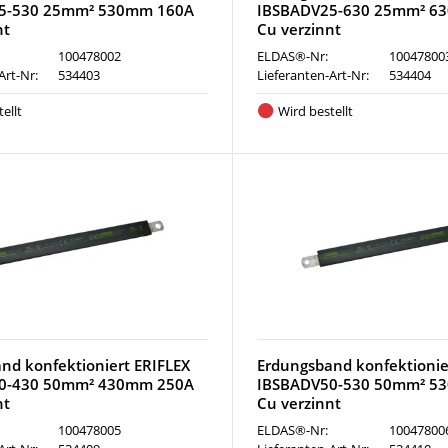
5-530 25mm² 530mm 160A
IBSBADV25-630 25mm² 6
nt
Cu verzinnt
100478002
ELDAS®-Nr:
10047800
Art-Nr:
534403
Lieferanten-Art-Nr:
534404
ellt
Wird bestellt
nd konfektioniert ERIFLEX
Erdungsband konfektionie
0-430 50mm² 430mm 250A
IBSBADV50-530 50mm² 5
nt
Cu verzinnt
100478005
ELDAS®-Nr:
10047800