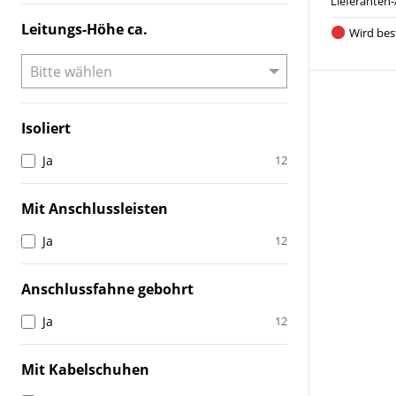
Lieferanten-
Leitungs-Höhe ca.
Wird best
Isoliert
Ja
12
Mit Anschlussleisten
Ja
12
Anschlussfahne gebohrt
Ja
12
Mit Kabelschuhen