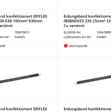
nd konfektioniert ERIFLEX
Erdungsband konfektionie
00-630 100mm² 630mm
IBSBADV25-330 25mm² 3
erzinnt
Cu verzinnt
100478011
ELDAS®-Nr:
10047800
Art-Nr:
534425
Lieferanten-Art-Nr:
534401
ellt
Wird bestellt
nd konfektioniert ERIFLEX
Erdungsband konfektionie