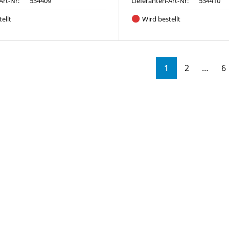
Art-Nr:
534409
Lieferanten-Art-Nr:
534410
ellt
Wird bestellt
1
2
6