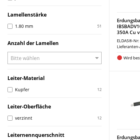
Lamellenstärke
Erdungsba
1.80 mm
51
IBSBADV1
350A Cu v
ELDAS®-Nr:
Anzahl der Lamellen
Lieferanten-
Wird best
Leiter-Material
Kupfer
12
Leiter-Oberfläche
verzinnt
12
Leiternennquerschnitt
Erdungsba