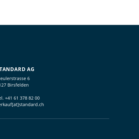
TANDARD AG
reulerstrasse 6
127 Birsfelden
el.
+41 61 378 82 00
erkauf[at]standard.ch