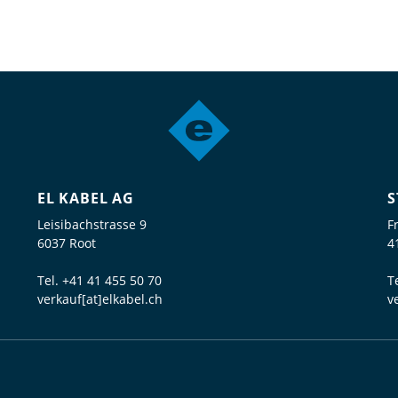
EL KABEL AG
S
Leisibachstrasse 9
F
6037 Root
4
Tel.
+41 41 455 50 70
T
verkauf[at]elkabel.ch
v