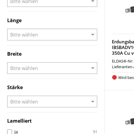
Länge
Erdungsba
IBSBADV1
350A Cu v
Breite
ELDAS®-Nr:
Lieferanten-
Wird best
Stärke
Lamelliert
Ja
51