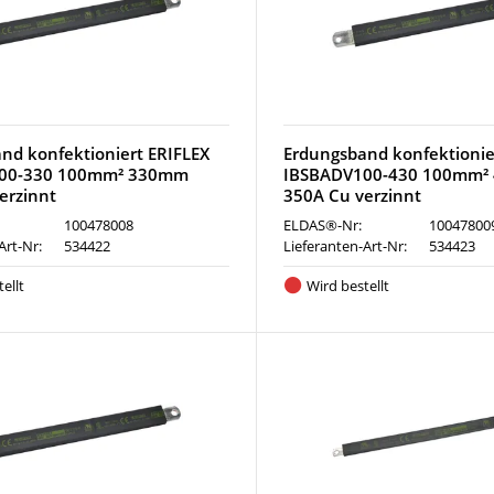
nd konfektioniert ERIFLEX
Erdungsband konfektionie
00-330 100mm² 330mm
IBSBADV100-430 100mm²
erzinnt
350A Cu verzinnt
100478008
ELDAS®-Nr:
10047800
Art-Nr:
534422
Lieferanten-Art-Nr:
534423
ellt
Wird bestellt