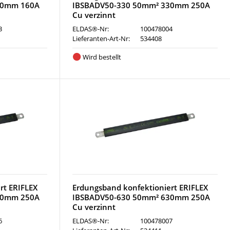
30mm 160A
IBSBADV50-330 50mm² 330mm 250A
Cu verzinnt
3
ELDAS®-Nr:
100478004
Lieferanten-Art-Nr:
534408
Wird bestellt
rt ERIFLEX
Erdungsband konfektioniert ERIFLEX
30mm 250A
IBSBADV50-630 50mm² 630mm 250A
Cu verzinnt
6
ELDAS®-Nr:
100478007