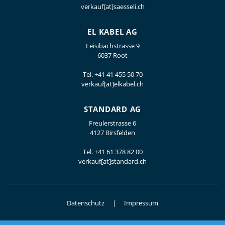
verkauf[at]saesseli.ch
EL KABEL AG
Leisibachstrasse 9
6037 Root
Tel.
+41 41 455 50 70
verkauf[at]elkabel.ch
STANDARD AG
Freulerstrasse 6
4127 Birsfelden
Tel.
+41 61 378 82 00
verkauf[at]standard.ch
Datenschutz
Impressum