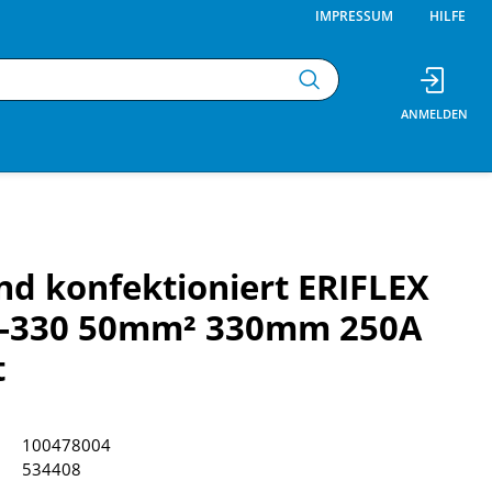
IMPRESSUM
HILFE
d konfektioniert ERIFLEX
-330 50mm² 330mm 250A
t
100478004
534408