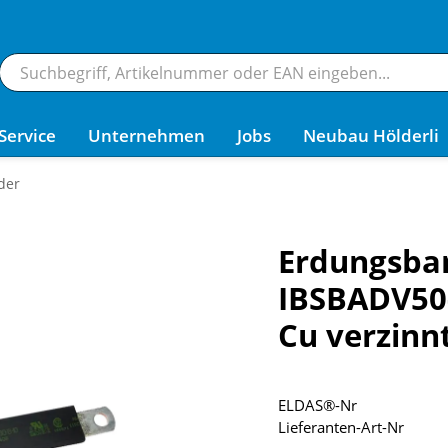
Service
Unternehmen
Jobs
Neubau Hölderli
der
Erdungsban
IBSBADV50
Cu verzinn
ELDAS®-Nr
Lieferanten-Art-Nr