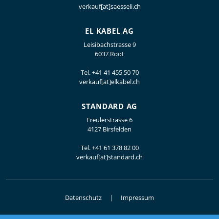
verkauf[at]saesseli.ch
EL KABEL AG
Leisibachstrasse 9
6037 Root
Tel.
+41 41 455 50 70
verkauf[at]elkabel.ch
STANDARD AG
Freulerstrasse 6
4127 Birsfelden
Tel.
+41 61 378 82 00
verkauf[at]standard.ch
Datenschutz
Impressum