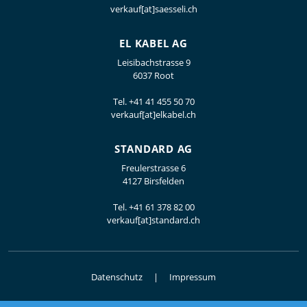
verkauf[at]saesseli.ch
EL KABEL AG
Leisibachstrasse 9
6037 Root
Tel.
+41 41 455 50 70
verkauf[at]elkabel.ch
STANDARD AG
Freulerstrasse 6
4127 Birsfelden
Tel.
+41 61 378 82 00
verkauf[at]standard.ch
Datenschutz
Impressum