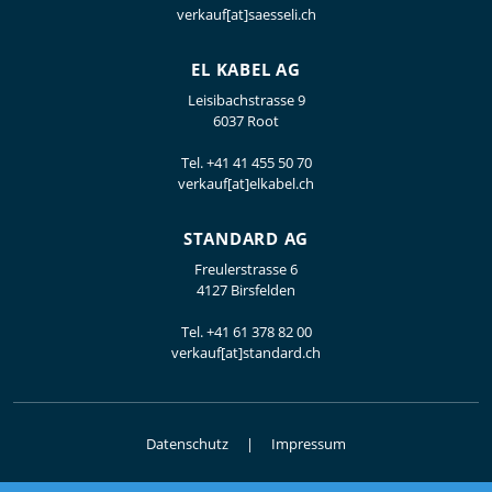
verkauf[at]saesseli.ch
EL KABEL AG
Leisibachstrasse 9
6037 Root
Tel.
+41 41 455 50 70
verkauf[at]elkabel.ch
STANDARD AG
Freulerstrasse 6
4127 Birsfelden
Tel.
+41 61 378 82 00
verkauf[at]standard.ch
Datenschutz
Impressum