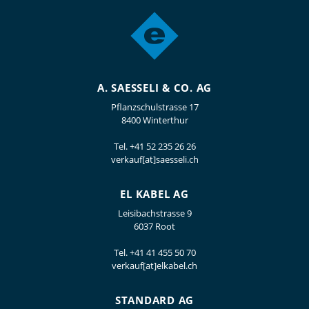
A. SAESSELI & CO. AG
Pflanzschulstrasse 17
8400 Winterthur
Tel.
+41 52 235 26 26
verkauf[at]saesseli.ch
EL KABEL AG
Leisibachstrasse 9
6037 Root
Tel.
+41 41 455 50 70
verkauf[at]elkabel.ch
STANDARD AG