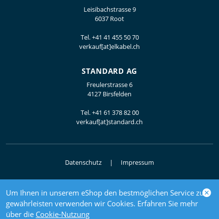
Leisibachstrasse 9
6037 Root
Tel.
+41 41 455 50 70
verkauf[at]elkabel.ch
STANDARD AG
Freulerstrasse 6
4127 Birsfelden
Tel.
+41 61 378 82 00
verkauf[at]standard.ch
Datenschutz
Impressum
Um Ihnen in unserem eShop den bestmöglichen Service zu
© 2026 Elektrogrosshandel
gewährleisten verwenden wir Cookies. Erfahren Sie mehr
powered by polynorm
über die
Cookie-Nutzung