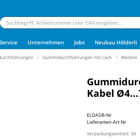
Service
Unternehmen
Jobs
Neubau Hölderli
durchführungen
Gummidurchführungen mit Loch
Weitere
Gummidurc
Kabel Ø4…
ELDAS®-Nr
Lieferanten-Art-Nr
Verpackungseinheit: 50