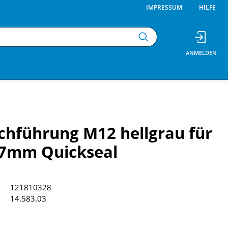
IMPRESSUM
HILFE
hführung M12 hellgrau für
7mm Quickseal
121810328
14.583.03