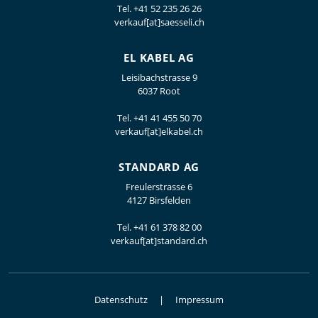
Tel.
+41 52 235 26 26
verkauf[at]saesseli.ch
EL KABEL AG
Leisibachstrasse 9
6037 Root
Tel.
+41 41 455 50 70
verkauf[at]elkabel.ch
STANDARD AG
Freulerstrasse 6
4127 Birsfelden
Tel.
+41 61 378 82 00
verkauf[at]standard.ch
Datenschutz
Impressum