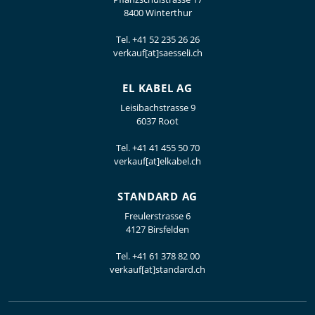
8400 Winterthur
Tel.
+41 52 235 26 26
verkauf[at]saesseli.ch
EL KABEL AG
Leisibachstrasse 9
6037 Root
Tel.
+41 41 455 50 70
verkauf[at]elkabel.ch
STANDARD AG
Freulerstrasse 6
4127 Birsfelden
Tel.
+41 61 378 82 00
verkauf[at]standard.ch