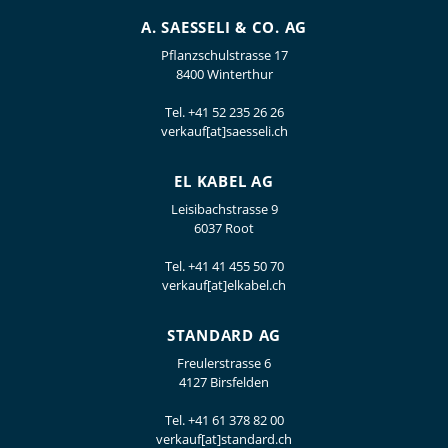
A. SAESSELI & CO. AG
Pflanzschulstrasse 17
8400 Winterthur
Tel.
+41 52 235 26 26
verkauf[at]saesseli.ch
EL KABEL AG
Leisibachstrasse 9
6037 Root
Tel.
+41 41 455 50 70
verkauf[at]elkabel.ch
STANDARD AG
Freulerstrasse 6
4127 Birsfelden
Tel.
+41 61 378 82 00
verkauf[at]standard.ch