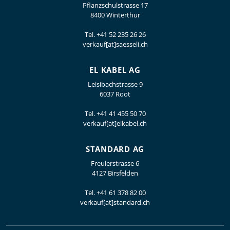
Pflanzschulstrasse 17
8400 Winterthur
Tel.
+41 52 235 26 26
verkauf[at]saesseli.ch
EL KABEL AG
Leisibachstrasse 9
6037 Root
Tel.
+41 41 455 50 70
verkauf[at]elkabel.ch
STANDARD AG
Freulerstrasse 6
4127 Birsfelden
Tel.
+41 61 378 82 00
verkauf[at]standard.ch