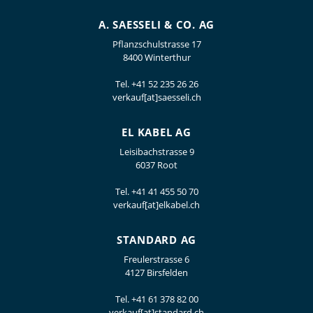
A. SAESSELI & CO. AG
Pflanzschulstrasse 17
8400 Winterthur
Tel.
+41 52 235 26 26
verkauf[at]saesseli.ch
EL KABEL AG
Leisibachstrasse 9
6037 Root
Tel.
+41 41 455 50 70
verkauf[at]elkabel.ch
STANDARD AG
Freulerstrasse 6
4127 Birsfelden
Tel.
+41 61 378 82 00
verkauf[at]standard.ch