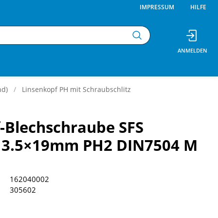
IMPRESSUM
HILFE
nd)
Linsenkopf PH mit Schraubschlitz
-Blechschraube SFS
 3.5×19mm PH2 DIN7504 M
162040002
305602