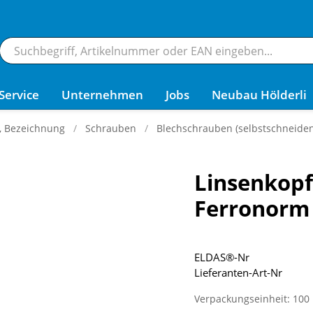
Service
Unternehmen
Jobs
Neubau Hölderli
g, Bezeichnung
Schrauben
Blechschrauben (selbstschneide
Linsenkopf
Ferronorm
ELDAS®-Nr
Lieferanten-Art-Nr
Verpackungseinheit: 100