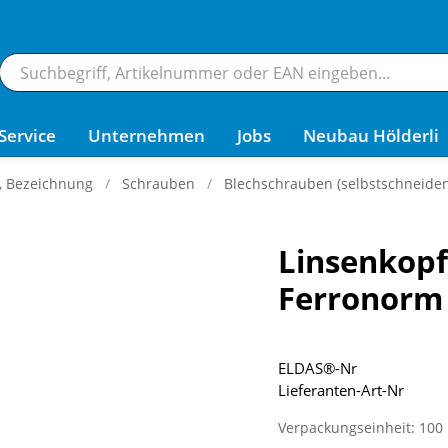
Service
Unternehmen
Jobs
Neubau Hölderli
g, Bezeichnung
Schrauben
Blechschrauben (selbstschneide
Linsenkopf
Ferronorm
ELDAS®-Nr
Lieferanten-Art-Nr
Verpackungseinheit: 100