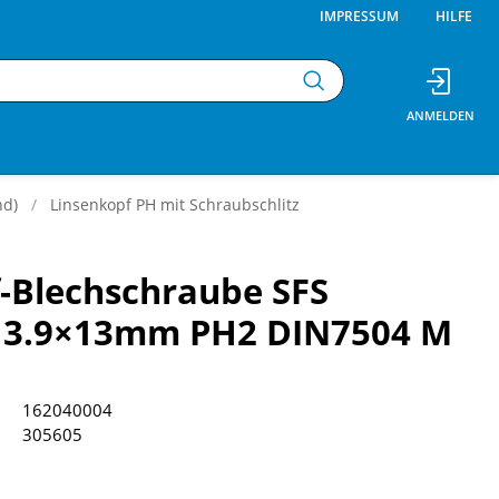
IMPRESSUM
HILFE
nd)
Linsenkopf PH mit Schraubschlitz
-Blechschraube SFS
 3.9×13mm PH2 DIN7504 M
162040004
305605