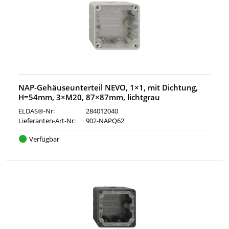
NAP-Gehäuseunterteil NEVO, 1×1, mit Dichtung,
H=54mm, 3×M20, 87×87mm, lichtgrau
ELDAS®-Nr:
284012040
Lieferanten-Art-Nr:
902-NAPQ62
Verfügbar