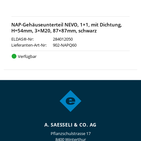
NAP-Gehäuseunterteil NEVO, 1×1, mit Dichtung,
H=54mm, 3×M20, 87×87mm, schwarz
ELDAS®-Nr:
284012050
Lieferanten-Art-Nr:
902-NAPQ60
Verfügbar
A. SAESSELI & CO. AG
Pflanzschulstrasse 17
8400 Winterthur