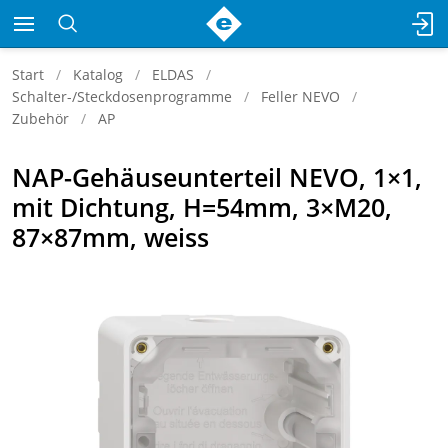
Start
Katalog
ELDAS
Schalter-/Steckdosenprogramme
Feller NEVO
Zubehör
AP
NAP-Gehäuseunterteil NEVO, 1×1,
mit Dichtung, H=54mm, 3×M20,
87×87mm, weiss