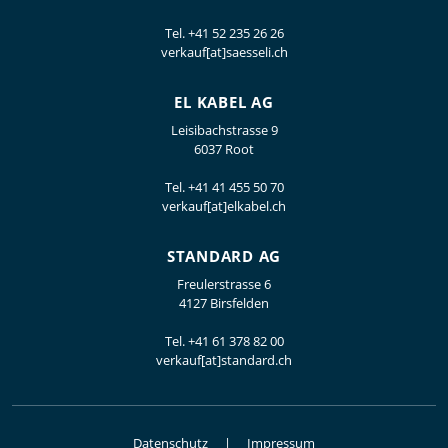
Tel.
+41 52 235 26 26
verkauf[at]saesseli.ch
EL KABEL AG
Leisibachstrasse 9
6037 Root
Tel.
+41 41 455 50 70
verkauf[at]elkabel.ch
STANDARD AG
Freulerstrasse 6
4127 Birsfelden
Tel.
+41 61 378 82 00
verkauf[at]standard.ch
Datenschutz
Impressum